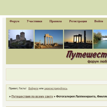
Форум
Участники
Правила
Регистрация
Войти
Привет, Гость!
Войдите
или
зарегистрируйтесь
.
»
Путешествия по всему свету
»
Фотогалерея Лаппеенранта, Финля