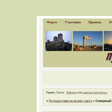
Форум
Участники
Правила
Р
Привет, Гость!
Войдите
или
зарегистрируйтесь
.
»
Путешествия по всему свету
»
Северный Г