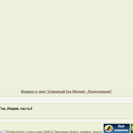
Возврат в тему "Северный Гоа (Индия) - Продолжение"
оа, Индия, часть3