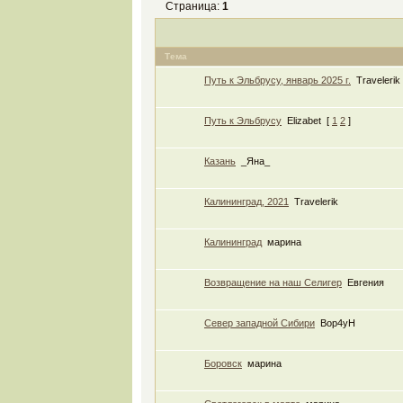
Страница:
1
Тема
Путь к Эльбрусу, январь 2025 г.
Travelerik
Путь к Эльбрусу
Elizabet
[
1
2
]
Казань
_Яна_
Калининград, 2021
Travelerik
Калининград
марина
Возвращение на наш Селигер
Евгения
Север западной Сибири
Bop4yH
Боровск
марина