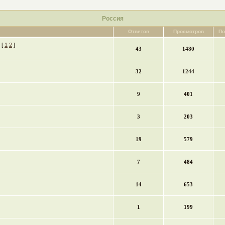
Россия
Ответов
Просмотров
По
[
1
2
]
43
1480
32
1244
9
401
3
203
19
579
7
484
14
653
1
199