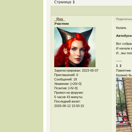
Страница:
1
_Яна_
Поделитьс
Участник
Казань
Автобусн
Вот собра
И начали 
И...мы по
-----
1 2
Памятник 
Зарегистрирован
: 2023-05-07
Приглашений:
0
Казани) б
Сообщений:
18
Уважение:
[+20/-0]
Позитив:
[+5/-0]
Провел на форуме:
5 часов 43 минуты
Последний визит:
2026-06-12 15:50:15