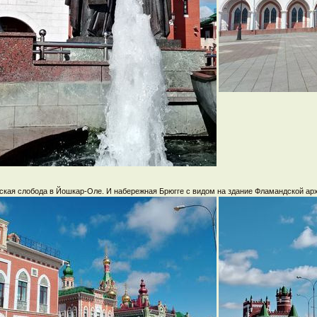
ская слобода в Йошкар-Оле. И набережная Брюгге с видом на здание Фламандской ар