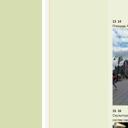
13 14
Площадь Н
15 16
Скульптур
гостям го