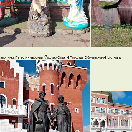
памятника Петру и Февронии (Йошкар Ола). И Площадь Оболенского-Ноготкова.