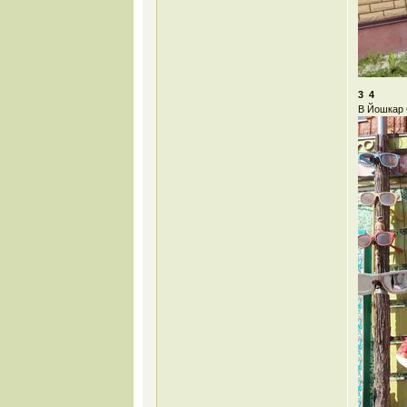
3 4
В Йошкар 