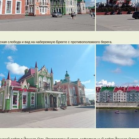
ская слобода и вид на набережную Брюгге с противоположного берега.
нский собор в Йошкар-Оле. Православный храм, кафедральный собор Йошкар-Олинск