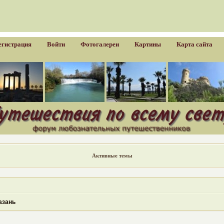
егистрация
Войти
Фотогалереи
Картины
Карта сайта
Активные темы
азань