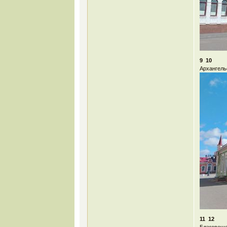
9 10
Архангель
11 12
Благовеще