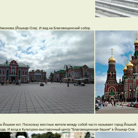
иконова (Йошкар-Ола). И вид на Благовещенский собор.
а Йошкин кот. Поскольку местные жители между собой часто называют город Йошкой
рода. И вход в Культурно-выставочный центр "Благовещенская башня" в Йошкар-Оле.