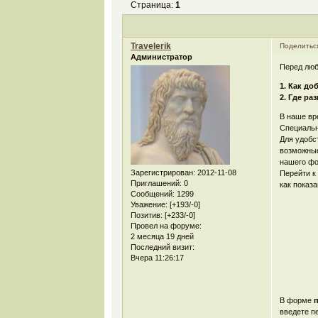
Страница:
1
Travelerik
Поделитьс
Администратор
Перед люб
1. Как до
2. Где ра
В наше вр
Специальн
Для удобс
возможные
нашего ф
Зарегистрирован
: 2012-11-08
Перейти к
Приглашений:
0
как показа
Сообщений:
1299
Уважение:
[+193/-0]
Позитив:
[+233/-0]
Провел на форуме:
2 месяца 19 дней
Последний визит:
Вчера 11:26:17
В форме
введете п