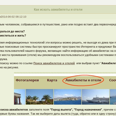
Как искать авиабилеты и отели
я
2014-06-02 08:12:10
ым человеком, собравшемся в путешествие, рано или поздно встают два первоочере
браться до места?
зместиться и жить?
емя информационных технологий эти вопросы можно решить, не выходя из дома при 
ые поисковые системы быстро просканируют пространство Интернета и предложат 
тва пользователей нашего форума, желающих найти информацию об авиабилетах на о
 места проживания (отели) мы рекомендуем воспользоваться удобными системами по
орума.
 поиску можно по ссылке
Поиск авиабилетов и отелей
или выбрав пункт "
Авиабиле
но на рисунке.
поиска авиабилетов
заполните поля
"Город вылета", "Город назначения"
, причем 
ервые буквы названия. Так же выберите даты вылета (туда, обратно или в одну строну