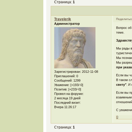
Страница:
1
Travelerik
Поделитьс
Администратор
Вопрос об
теме.
Здравству
Мы рады в
туристиче
Мы познак
Мы разреш
при указ
Зарегистрирован
: 2012-11-08
Если вы ч
Приглашений:
0
В таком с
Сообщений:
1299
свету"
. И
Уважение:
[+193/-0]
Позитив:
[+233/-0]
Если вы п
Провел на форуме:
взаимными
2 месяца 19 дней
отношений
Последний визит:
Вчера 11:26:17
С уважени
0
Страница:
1