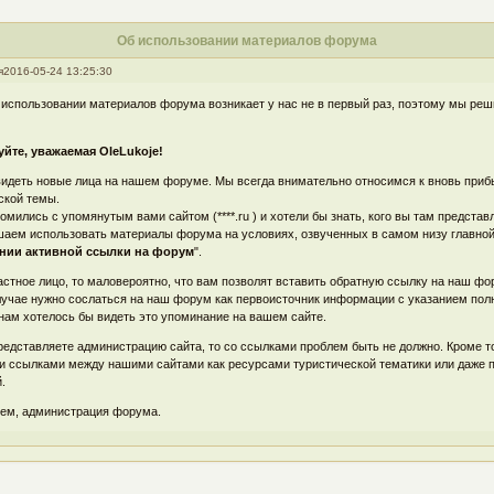
Об использовании материалов форума
я
2016-05-24 13:25:30
 использовании материалов форума возникает у нас не в первый раз, поэтому мы ре
йте, уважаемая OleLukoje!
идеть новые лица на нашем форуме. Мы всегда внимательно относимся к вновь прибы
ской темы.
омились с упомянутым вами сайтом (****.ru ) и хотели бы знать, кого вы там представ
аем использовать материалы форума на условиях, озвученных в самом низу главной 
ании активной ссылки на форум
".
астное лицо, то маловероятно, что вам позволят вставить обратную ссылку на наш ф
лучае нужно сослаться на наш форум как первоисточник информации с указанием по
 нам хотелось бы видеть это упоминание на вашем сайте.
редставляете администрацию сайта, то со ссылками проблем быть не должно. Кроме 
 ссылками между нашими сайтами как ресурсами туристической тематики или даже п
.
ем, администрация форума.