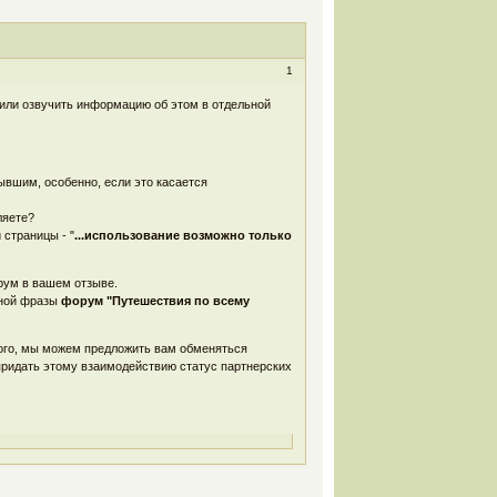
1
шили озвучить информацию об этом в отдельной
вшим, особенно, если это касается
ляете?
страницы - "
...использование возможно только
орум в вашем отзыве.
лной фразы
форум "Путешествия по всему
того, мы можем предложить вам обменяться
ридать этому взаимодействию статус партнерских