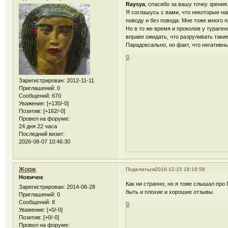
Raysya
, спасибо за вашу точку зрения
Я соглашусь с вами, что некоторые на
поводу и без повода. Мне тоже много
Но в то же время и проколов у тураге
вправе ожидать, что разруливать такие
Парадоксально, но факт, что негатив
0
Зарегистрирован
: 2012-11-11
Приглашений:
0
Сообщений:
670
Уважение:
[+130/-0]
Позитив:
[+162/-0]
Провел на форуме:
24 дня 22 часа
Последний визит:
2026-08-07 10:46:30
Жорж
Поделиться
2016-12-15 18:19:58
Новичок
Как ни странно, но я тоже слышал про
Зарегистрирован
: 2014-06-28
быть и плохие и хорошие отзывы.
Приглашений:
0
Сообщений:
8
0
Уважение:
[+0/-0]
Позитив:
[+0/-0]
Провел на форуме: