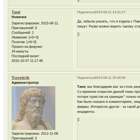
Таня
Поделиться
2015-06-11 14:31:27
Новичок
Да, забыла указать, что я ездила с Па
Зарегистрирован
: 2015-06-11
пишут. Разве можно верить такому отз
Приглашений:
0
Сообщений:
2
0
Уважение:
[+0/-0]
Позитив:
[+0/-0]
Провел на форуме:
34 минуты
Последний визит:
2015-10-07 11:17:48
Travelerik
Поделиться
2015-06-11 20:40:00
Администратор
Таня
, мы благодарим вас за столь ра
Со времени открытия данной темы прош
потери туристов на границах" только 
Как было сказано в комментариях, лиц
фирмы. Интересно другое - за такой 
инциденты.
0
Зарегистрирован
: 2012-11-08
Приглашений:
0