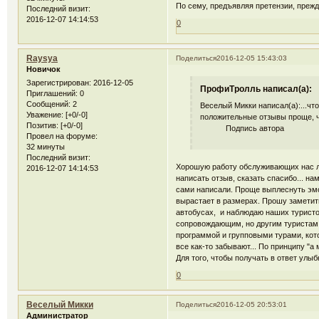
По сему, предъявляя претензии, прежд
Последний визит:
2016-12-07 14:14:53
0
Raysya
Поделиться
2016-12-05 15:43:03
Новичок
Зарегистрирован
: 2016-12-05
ПрофиТролль написал(а):
Приглашений:
0
Сообщений:
2
Веселый Микки написал(а):...чт
Уважение:
[+0/-0]
положительные отзывы проще, ч
Позитив:
[+0/-0]
Подпись автора
Провел на форуме:
32 минуты
Последний визит:
Хорошую работу обслуживающих нас лю
2016-12-07 14:14:53
написать отзыв, сказать спасибо... нам
сами написали. Проще выплеснуть эмо
вырастает в размерах. Прошу заметить
автобусах, и наблюдаю наших туристов
сопровождающим, но другим туристам.
программой и групповыми турами, кот
все как-то забывают... По принципу "а м
Для того, чтобы получать в ответ улыб
0
Веселый Микки
Поделиться
2016-12-05 20:53:01
Администратор