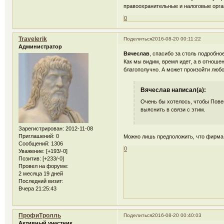
правоохранительные и налоговые орган
0
Travelerik
Поделиться
2016-08-20 00:11:22
Администратор
Вячеслав
, спасибо за столь подробно
Как мы видим, время идет, а в отноше
благополучно. А может произойти люб
Вячеслав написал(а):
Очень бы хотелось, чтобы Пове
выяснить в связи с этим.
Зарегистрирован
: 2012-11-08
Приглашений:
0
Можно лишь предположить, что фирма к
Сообщений:
1306
0
Уважение:
[+193/-0]
Позитив:
[+233/-0]
Провел на форуме:
2 месяца 19 дней
Последний визит:
Вчера 21:25:43
ПрофиТролль
Поделиться
2016-08-20 00:40:03
Активный участник