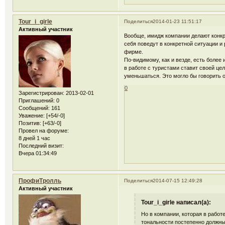
Tour_i_girle
Поделиться
2014-01-23 11:51:17
Активный участник
Вообще, имидж компании делают конкр
себя поведут в конкретной ситуации и
фирме.
По-видимому, как и везде, есть более 
в работе с туристами ставит своей ц
уменьшаться. Это могло бы говорить 
0
Зарегистрирован
: 2013-02-01
Приглашений:
0
Сообщений:
161
Уважение:
[+54/-0]
Позитив:
[+63/-0]
Провел на форуме:
8 дней 1 час
Последний визит:
Вчера 01:34:49
ПрофиТролль
Поделиться
2014-07-15 12:49:28
Активный участник
Tour_i_girle написал(а):
Но в компании, которая в работ
тональности постепенно должны