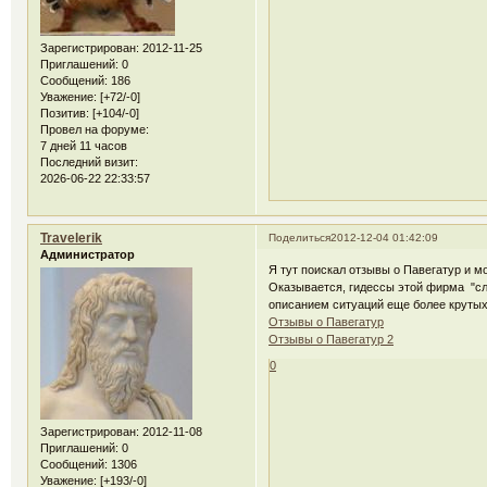
Зарегистрирован
: 2012-11-25
Приглашений:
0
Сообщений:
186
Уважение:
[+72/-0]
Позитив:
[+104/-0]
Провел на форуме:
7 дней 11 часов
Последний визит:
2026-06-22 22:33:57
Travelerik
Поделиться
2012-12-04 01:42:09
Администратор
Я тут поискал отзывы о Павегатур и м
Оказывается, гидессы этой фирма "сл
описанием ситуаций еще более крутых
Отзывы о Павегатур
Отзывы о Павегатур 2
0
Зарегистрирован
: 2012-11-08
Приглашений:
0
Сообщений:
1306
Уважение:
[+193/-0]