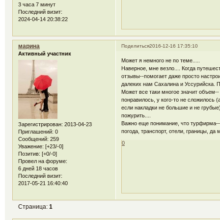
3 часа 7 минут
Последний визит:
2024-04-14 20:38:22
марина
Поделиться
2016-12-16 17:35:10
Активный участник
Может я немного не по теме.....
Наверное, мне везло.... Когда путешес
отзывы--помогает даже просто настро
далеких нам Сахалина и Уссурийска. 
Может все таки многое значит объем-- 
понравилось, у кого-то не сложилось (
если накладки не большие и не грубые)
пожурить....
Важно еще понимание, что турфирма--
Зарегистрирован
: 2013-04-23
погода, транспорт, отели, границы, да
Приглашений:
0
Сообщений:
259
0
Уважение:
[+23/-0]
Позитив:
[+0/-0]
Провел на форуме:
6 дней 18 часов
Последний визит:
2017-05-21 16:40:40
Страница:
1