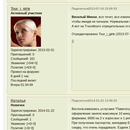
Tour_i_girle
Поделиться
2013-07-16 23:09:33
Активный участник
Веселый Микки
, все течет, все изме
чтобы имидж не пачкали. Нормальная п
А вот на Traveltours отрицательные о
Отредактировано Tour_i_girle (2013-07-
0
Зарегистрирован
: 2013-02-01
Приглашений:
0
Сообщений:
161
Уважение:
[+54/-0]
Позитив:
[+63/-0]
Провел на форуме:
8 дней 1 час
Последний визит:
Вчера 01:34:49
Наталья
Поделиться
2014-01-22 13:38:33
Новичок
Воспользоввались услугами "Павегату
Зарегистрирован
: 2014-01-22
оформление заняло максимум 10 минут
Приглашений:
0
фирмами, 6600 на 2-х взрослых и 1 реб
Сообщений:
1
При получении паспортов, менеджер Е
Уважение:
[+0/-0]
скидку, что очень порадовало. Ездили
Позитив:
[+0/-0]