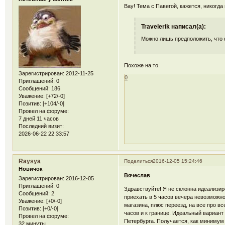
Вау! Тема с Павегой, кажется, никогда
Travelerik написал(а):
Можно лишь предположить, что ф
Похоже на то.
Зарегистрирован
: 2012-11-25
0
Приглашений:
0
Сообщений:
186
Уважение:
[+72/-0]
Позитив:
[+104/-0]
Провел на форуме:
7 дней 11 часов
Последний визит:
2026-06-22 22:33:57
Raysya
Поделиться
2016-12-05 15:24:46
Новичок
Вячеслав
Зарегистрирован
: 2016-12-05
Приглашений:
0
Здравствуйте! Я не склонна идеализир
Сообщений:
2
приехать в 5 часов вечера невозможно
Уважение:
[+0/-0]
магазина, плюс переезд, на все про вс
Позитив:
[+0/-0]
часов и к границе. Идеальный вариант 
Провел на форуме:
Петербурга. Получается, как минимум 1
32 минуты