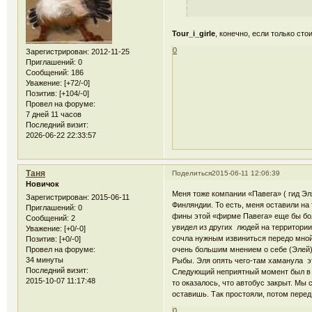
Tour_i_girle
, конечно, если только сто
0
Зарегистрирован
: 2012-11-25
Приглашений:
0
Сообщений:
186
Уважение:
[+72/-0]
Позитив:
[+104/-0]
Провел на форуме:
7 дней 11 часов
Последний визит:
2026-06-22 22:33:57
Таня
Поделиться
2015-06-11 12:06:39
Новичок
Меня тоже компании «Павега» ( гид Эл
Зарегистрирован
: 2015-06-11
Финляндии. То есть, меня оставили на
Приглашений:
0
фины этой «фирме Павега» еще бы боль
Сообщений:
2
увидел из других людей на территори
Уважение:
[+0/-0]
сочла нужным извиниться передо мной,
Позитив:
[+0/-0]
очень большим мнением о себе (Элей)
Провел на форуме:
34 минуты
Рыбы. Эля опять чего-там хаманула это
Последний визит:
Следующий неприятный момент был в с
2015-10-07 11:17:48
то оказалось, что автобус закрыт. Мы 
оставишь. Так простояли, потом перед
0