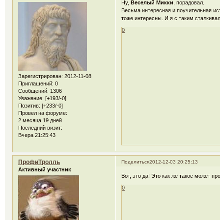
Ну,
Веселый Микки
, порадовал.
Весьма интересная и поучительная ист
тоже интересны. И я с таким сталкивал
0
Зарегистрирован
: 2012-11-08
Приглашений:
0
Сообщений:
1306
Уважение:
[+193/-0]
Позитив:
[+233/-0]
Провел на форуме:
2 месяца 19 дней
Последний визит:
Вчера 21:25:43
ПрофиТролль
Поделиться
2012-12-03 20:25:13
Активный участник
Вот, это да! Это как же такое может п
0