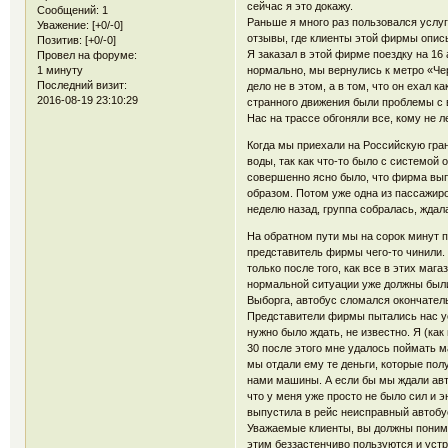
сейчас я это докажу.
Сообщений:
1
Раньше я много раз пользовался услуг
Уважение:
[+0/-0]
отзывы, где клиенты этой фирмы опис
Позитив:
[+0/-0]
Я заказал в этой фирме поездку на 16 
Провел на форуме:
1 минуту
нормально, мы вернулись к метро «Чер
Последний визит:
дело не в этом, а в том, что он ехал к
2016-08-19 23:10:29
странного движения были проблемы с в
Нас на трассе обгоняли все, кому не л
Когда мы приехали на Российскую гран
воды, так как что-то было с системой 
совершенно ясно было, что фирма вып
образом. Потом уже одна из пассажиро
неделю назад, группа собралась, ждала
На обратном пути мы на сорок минут п
представитель фирмы чего-то чинили. 
только после того, как все в этих мага
нормальной ситуации уже должны были
Выборга, автобус сломался окончательн
Представители фирмы пытались нас усп
нужно было ждать, не известно. Я (как
30 после этого мне удалось поймать м
мы отдали ему те деньги, которые пол
нами машины. А если бы мы ждали авто
что у меня уже просто не было сил и э
выпустила в рейс неисправный автобу
Уважаемые клиенты, вы должны понимат
этим беззастенчиво пользуются и уст