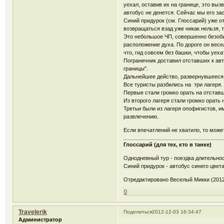
уехал, оставив их на границе, это вы
автобус не денется. Сейчас мы его зас
Синий придурок (см. Глоссарий) уже о
возвращаться взад уже никак нельзя, 
Это небольшое ЧП, совершенно безоби
расположение духа. По дороге он весе
что, гид совсем без башки, чтобы уеха
Пограничник доставил отставших к ав
границы".
Дальнейшее действо, развернувшееся 
Все туристы разбились на три лагеря.
Первые стали громко орать на отставши
Из второго лагеря стали громко орать 
Третьи были из лагеря опофигистов, и
развлечению.
Если впечатлений не хватило, то мож
Глоссарий (для тех, кто в танке)
Однодневный тур - поездка длительнос
Синий придурок - автобус синего цвета
Отредактировано Веселый Микки (2012-
0
Travelerik
Поделиться
2012-12-03 16:34:47
Администратор