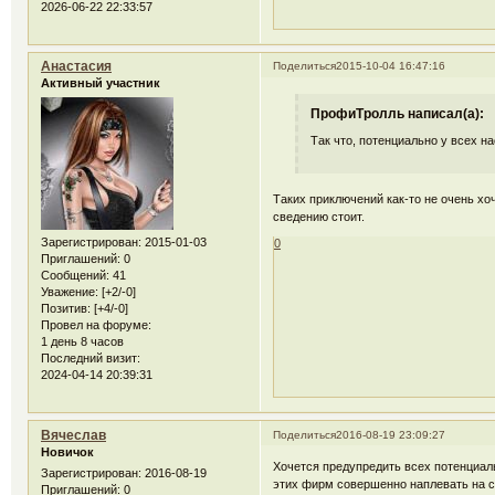
2026-06-22 22:33:57
Анастасия
Поделиться
2015-10-04 16:47:16
Активный участник
ПрофиТролль написал(а):
Так что, потенциально у всех н
Таких приключений как-то не очень хо
сведению стоит.
Зарегистрирован
: 2015-01-03
0
Приглашений:
0
Сообщений:
41
Уважение:
[+2/-0]
Позитив:
[+4/-0]
Провел на форуме:
1 день 8 часов
Последний визит:
2024-04-14 20:39:31
Вячеслав
Поделиться
2016-08-19 23:09:27
Новичок
Хочется предупредить всех потенциал
Зарегистрирован
: 2016-08-19
этих фирм совершенно наплевать на с
Приглашений:
0