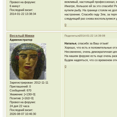
вежливый, настоящий профессионал, в 
Провел на форуме:
6 минут
Иматре, большое ей за это спасибо! Р
Последний визит:
купили рыбу. На границе стояли не до
2014-01-22 13:38:34
настроение. Спасибо гиду Эле, за тер
следующий раз снова воспользуемся 
0
Веселый Микки
Поделиться
2014-01-22 14:39:08
Администратор
Наталья
, спасибо за Ваш отзыв!
Хорошо, что есть и положительные отз
Несомненно, очень демократичная цен
На нашем форуме есть еще очень раз
Будем надеяться, что со временем от
0
Зарегистрирован
: 2012-11-11
Приглашений:
0
Сообщений:
670
Уважение:
[+130/-0]
Позитив:
[+162/-0]
Провел на форуме:
24 дня 22 часа
Последний визит:
2026-08-07 10:46:30