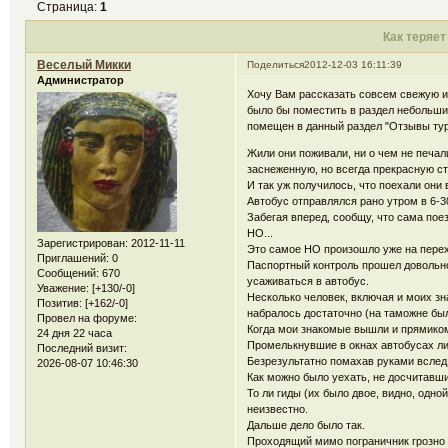
Страница:
1
Как теряет
Веселый Микки
Поделиться
2012-12-03 16:11:39
Администратор
Хочу Вам рассказать совсем свежую и
было бы поместить в раздел небольши
помещен в данный раздел "Отзывы тур
Жили они поживали, ни о чем не печал
заснеженную, но всегда прекрасную ст
И так уж получилось, что поехали они
Автобус отправлялся рано утром в 6-3
Забегая вперед, сообщу, что сама по
НО...
Зарегистрирован
: 2012-11-11
Это самое НО произошло уже на перех
Приглашений:
0
Паспортный контроль прошел довольно 
Сообщений:
670
усаживаться в автобус.
Уважение:
[+130/-0]
Несколько человек, включая и моих з
Позитив:
[+162/-0]
набралось достаточно (на таможне был
Провел на форуме:
Когда мои знакомые вышли и прямиком 
24 дня 22 часа
Промелькнувшие в окнах автобусах лиц
Последний визит:
Безрезультатно помахав руками вслед 
2026-08-07 10:46:30
Как можно было уехать, не досчитавши
То ли гиды (их было двое, видно, одно
неизвестно.
Дальше дело было так.
Проходящий мимо пограничник грозно сп