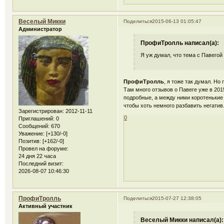
Веселый Микки
Поделиться
2015-06-13 01:05:47
Администратор
ПрофиТролль написал(а):
Я уж думал, что тема с Павегой
ПрофиТролль
, я тоже так думал. Н
Там много отзывов о Павеге уже в 201
подробные, а между ними коротенькие
чтобы хоть немного разбавить негатив
Зарегистрирован
: 2012-11-11
0
Приглашений:
0
Сообщений:
670
Уважение:
[+130/-0]
Позитив:
[+162/-0]
Провел на форуме:
24 дня 22 часа
Последний визит:
2026-08-07 10:46:30
ПрофиТролль
Поделиться
2015-07-27 12:38:05
Активный участник
Веселый Микки написал(а):