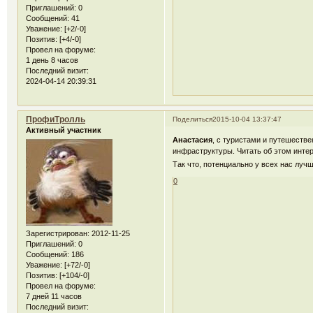
Приглашений:
0
Сообщений:
41
Уважение:
[+2/-0]
Позитив:
[+4/-0]
Провел на форуме:
1 день 8 часов
Последний визит:
2024-04-14 20:39:31
ПрофиТролль
Поделиться
2015-10-04 13:37:47
Активный участник
Анастасия
, с туристами и путешестве
инфраструктуры. Читать об этом инте
Так что, потенциально у всех нас луч
0
Зарегистрирован
: 2012-11-25
Приглашений:
0
Сообщений:
186
Уважение:
[+72/-0]
Позитив:
[+104/-0]
Провел на форуме:
7 дней 11 часов
Последний визит: