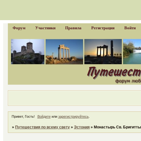
Форум
Участники
Правила
Регистрация
Войти
Привет, Гость!
Войдите
или
зарегистрируйтесь
.
»
Путешествия по всему свету
»
Эстония
»
Монастырь Св. Бригитты