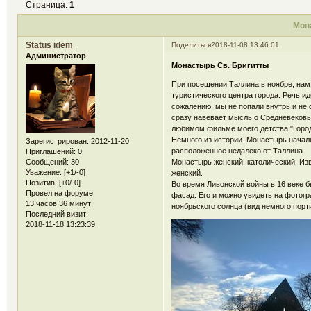
Страница:
1
Мон
Status idem
Поделиться
2018-11-08 13:46:01
Администратор
Монастырь Св. Бригитты
При посещении Таллина в ноябре, нам
туристического центра города. Речь и
сожалению, мы не попали внутрь и не 
сразу навевает мысль о Средневековь
любимом фильме моего детства "Город 
Немного из истории. Монастырь начали
Зарегистрирован
: 2012-11-20
расположенное недалеко от Таллина.
Приглашений:
0
Монастырь женский, католический. Из
Сообщений:
30
Уважение:
[+1/-0]
женский.
Позитив:
[+0/-0]
Во время Ливонской войны в 16 веке 
Провел на форуме:
фасад. Его и можно увидеть на фотогр
13 часов 36 минут
ноябрьского солнца (вид немного порти
Последний визит:
2018-11-18 13:23:39