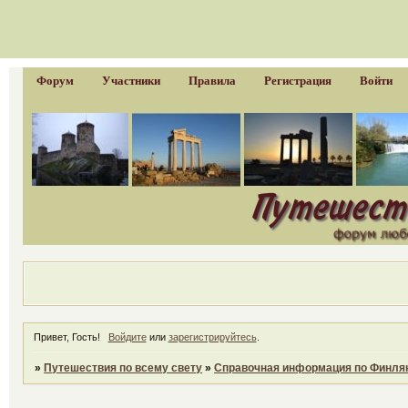
Форум
Участники
Правила
Регистрация
Войти
Привет, Гость!
Войдите
или
зарегистрируйтесь
.
»
Путешествия по всему свету
»
Справочная информация по Финля