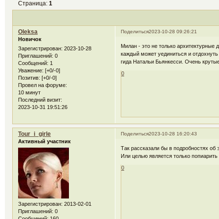
Страница:
1
Oleksа
Поделиться
2023-10-28 09:26:21
Новичок
Милан - это не только архитектурные 
Зарегистрирован
: 2023-10-28
каждый может уединиться и отдохнуть 
Приглашений:
0
гида Натальи Бьянкесси. Очень круты
Сообщений:
1
Уважение:
[+0/-0]
0
Позитив:
[+0/-0]
Провел на форуме:
10 минут
Последний визит:
2023-10-31 19:51:26
Tour_i_girle
Поделиться
2023-10-28 16:20:43
Активный участник
Так рассказали бы в подробностях об
Или целью является только попиарить 
0
Зарегистрирован
: 2013-02-01
Приглашений:
0
Сообщений:
160