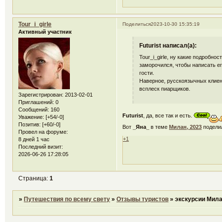
Tour_i_girle
Поделиться
2023-10-30 15:35:19
Активный участник
Futurist написал(а):
Tour_i_girle, ну какие подробно
заморочился, чтобы написать ег
гости.
Наверное, русскоязычных клиент
всплеск пиарщиков.
Зарегистрирован
: 2013-02-01
Приглашений:
0
Сообщений:
160
Futurist
, да, все так и есть.
Уважение:
[+54/-0]
Позитив:
[+60/-0]
Вот
_Яна_
в теме
Милан, 2023
поделил
Провел на форуме:
+1
8 дней 1 час
Последний визит:
2026-06-26 17:28:05
Страница:
1
»
Путешествия по всему свету
»
Отзывы туристов
»
экскурсии Мил