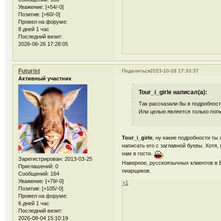
Уважение:
[+54/-0]
Позитив:
[+60/-0]
Провел на форуме:
8 дней 1 час
Последний визит:
2026-06-26 17:28:05
Futurist
Поделиться
2023-10-28 17:33:37
Активный участник
Tour_i_girle написал(а):
Так рассказали бы в подробнос
Или целью является только попи
Tour_i_girle
, ну какие подробности ты
написать его с заглавной буквы. Хотя,
нам в гости.
Зарегистрирован
: 2013-03-25
Наверное, русскоязычных клиентов в Е
Приглашений:
0
пиарщиков.
Сообщений:
164
Уважение:
[+79/-0]
+1
Позитив:
[+105/-0]
Провел на форуме:
6 дней 1 час
Последний визит:
2026-08-04 15:10:19