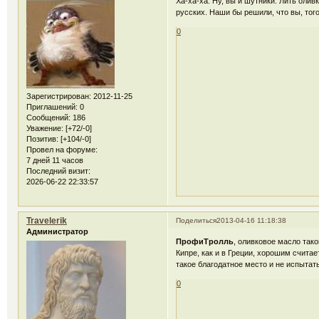
Ха-ха-ха. Ну, вы и шутники. Лить оли
русских. Наши бы решили, что вы, тог
0
Зарегистрирован
: 2012-11-25
Приглашений:
0
Сообщений:
186
Уважение:
[+72/-0]
Позитив:
[+104/-0]
Провел на форуме:
7 дней 11 часов
Последний визит:
2026-06-22 22:33:57
Travelerik
Поделиться
2013-04-16 11:18:38
Администратор
ПрофиТролль
, оливковое масло тако
Кипре, как и в Греции, хорошим считае
такое благодатное место и не испытать
0