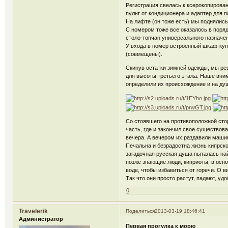
Регистрация свелась к ксерокопирован
пульт от кондиционера и адаптер для 
На лифте (он тоже есть) мы поднялись
С номером тоже все оказалось в поряд
столо-топчан универсального назначен
У входа в номер встроенный шкаф-куп
(совмещены).
Скинув остатки зимней одежды, мы реш
для высоты третьего этажа. Наше вни
определили их происхождение и на душ
Со стоявшего на противоположной сто
часть, где и закончил свое существо
вечера. А вечером их раздавили маши
Печальна и безрадостна жизнь кипрског
загадочная русская душа пыталась най
позже знающие люди, киприоты, в осно
воде, чтобы избавиться от горечи. О в
Так что они просто растут, падают, уд
0
Travelerik
Поделиться
2013-03-19 18:46:41
Администратор
Первая прогулка к морю