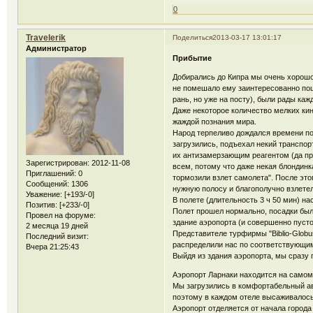
0
Travelerik
Поделиться
2013-03-17 13:01:17
Администратор
Прибытие
Добирались до Кипра мы очень хорошо.
не помешало ему заинтересованно пош
рань, но уже на посту), были рады ка
Даже некоторое количество мелких кин
жаждой познания мира.
Народ терпеливо дождался времени пос
загрузились, подъехал некий транспо
их антизамерзающим реагентом (да пр
Зарегистрирован
: 2012-11-08
всем, потому что даже некая блондинк
Приглашений:
0
тормозили взлет самолета". После это
Сообщений:
1306
нужную полосу и благополучно взлетел
Уважение:
[+193/-0]
В полете (длительность 3 ч 50 мин) на
Позитив:
[+233/-0]
Полет прошел нормально, посадки была
Провел на форуме:
здание аэропорта (и совершенно пусто
2 месяца 19 дней
Представителе турфирмы "Biblio-Globu
Последний визит:
распределили нас по соответствующи
Вчера 21:25:43
Выйдя из здания аэропорта, мы сразу 
Аэропорт Ларнаки находится на самом 
Мы загрузились в комфортабельный авто
поэтому в каждом отеле высаживалось
Аэропорт отделяется от начала города