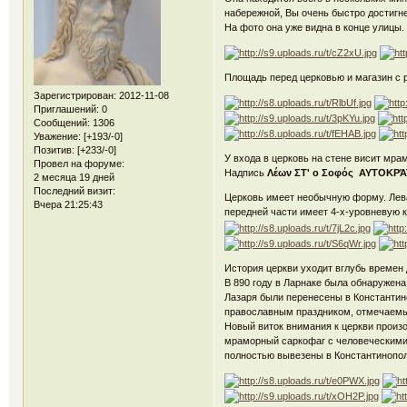
набережной, Вы очень быстро достигн
На фото она уже видна в конце улицы.
Площадь перед церковью и магазин с 
Зарегистрирован
: 2012-11-08
Приглашений:
0
Сообщений:
1306
Уважение:
[+193/-0]
Позитив:
[+233/-0]
У входа в церковь на стене висит мр
Провел на форуме:
Надпись
Λέων ΣΤ' ο Σοφός ΑΥΤΟΚΡ
2 месяца 19 дней
Последний визит:
Церковь имеет необычную форму. Лева
Вчера 21:25:43
передней части имеет 4-х-уровневую к
История церкви уходит вглубь времен д
В 890 году в Ларнаке была обнаружен
Лазаря были перенесены в Константин
православным праздником, отмечаемым
Новый виток внимания к церкви произо
мраморный саркофаг с человеческими 
полностью вывезены в Константинопол