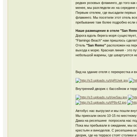
редких розовых фламинго, до того как 
менее, мы разглядели их на середине о
Первым отелем, где высадили первых
фламинго. Мы посетили этот отель все
пребывание там более подробно если 
Наше размещение в отеле "San Rem
Дорога вдоль берега моря существует, 
"Flamingo Beach" нам пришлось сдела
Отель
"San Remo"
расположен на пере
выхода к морю. Красная линия - это пу
небольшой марины, где швартуются н
Вид на здание отеля с перекрестка и вх
Внутренний дворик с бассейном и терр
Автобус нас выгрузил и мы пошли внут
Мы приехали около 10-15 по местному в
Дама на ресепшине попросила нас под
Пока мы пребывали в ожидании, мы осм
крестьян и виноделов. С ресепшина мо
дворик, где на террасе стоят столики