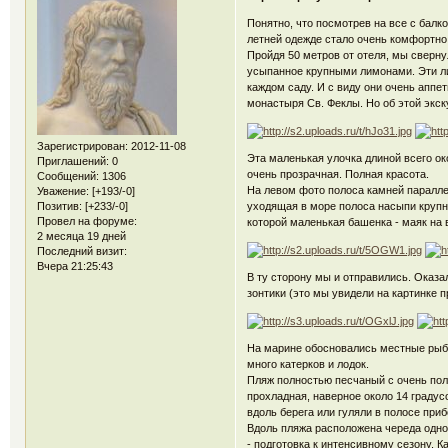
Понятно, что посмотрев на все с балк
летней одежде стало очень комфортно
Пройдя 50 метров от отеля, мы сверну
усыпанное крупными лимонами. Эти ли
каждом саду. И с виду они очень аппет
монастыря Св. Феклы. Но об этой экск
Зарегистрирован
: 2012-11-08
Эта маленькая улочка длиной всего ок
Приглашений:
0
очень прозрачная. Полная красота.
Сообщений:
1306
На левом фото полоса камней паралле
Уважение:
[+193/-0]
Позитив:
[+233/-0]
уходящая в море полоса насыпи крупн
Провел на форуме:
которой маленькая башенка - маяк на в
2 месяца 19 дней
Последний визит:
Вчера 21:25:43
В ту сторону мы и отправились. Оказа
зонтики (это мы увидели на картинке п
На марине обосновались местные рыба
много катерков и лодок.
Пляж полностью песчаный с очень пол
прохладная, наверное около 14 градус
вдоль берега или гуляли в полосе приб
Вдоль пляжа расположена череда одно
- подготовка к интенсивному сезону. 