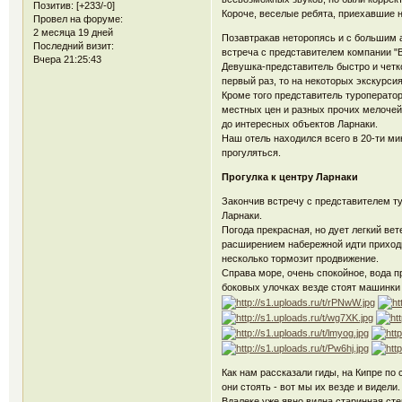
Позитив:
[+233/-0]
Короче, веселые ребята, приехавшие н
Провел на форуме:
2 месяца 19 дней
Позавтракав неторопясь и с большим а
Последний визит:
встреча с представителем компании "B
Вчера 21:25:43
Девушка-представитель быстро и четк
первый раз, то на некоторых экскурс
Кроме того представитель туроперато
местных цен и разных прочих мелочей,
до интересных объектов Ларнаки.
Наш отель находился всего в 20-ти ми
прогуляться.
Прогулка к центру Ларнаки
Закончив встречу с представителем т
Ларнаки.
Погода прекрасная, но дует легкий вет
расширением набережной идти приход
несколько тормозит продвижение.
Справа море, очень спокойное, вода 
боковых улочках везде стоят машинки 
Как нам рассказали гиды, на Кипре по 
они стоять - вот мы их везде и видели.
Вдалеке уже явно видна старинная сте