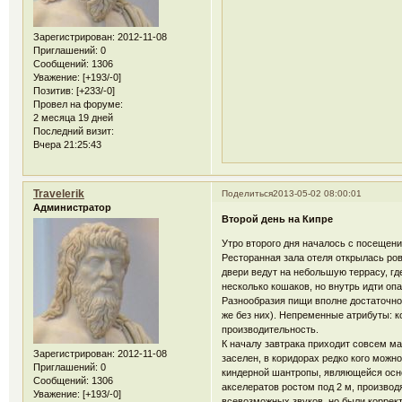
Зарегистрирован
: 2012-11-08
Приглашений:
0
Сообщений:
1306
Уважение:
[+193/-0]
Позитив:
[+233/-0]
Провел на форуме:
2 месяца 19 дней
Последний визит:
Вчера 21:25:43
Travelerik
Поделиться
2013-05-02 08:00:01
Администратор
Второй день на Кипре
Утро второго дня началось с посещения
Ресторанная зала отеля открылась ров
двери ведут на небольшую террасу, г
несколько кошаков, но внутрь идти оп
Разнообразия пищи вполне достаточно:
же без них). Непременные атрибуты: 
производительность.
К началу завтрака приходит совсем ма
Зарегистрирован
: 2012-11-08
заселен, в коридорах редко кого можн
Приглашений:
0
киндерной шантропы, являющейся осно
Сообщений:
1306
акселератов ростом под 2 м, производ
Уважение:
[+193/-0]
всевозможных звуков, но были коррект