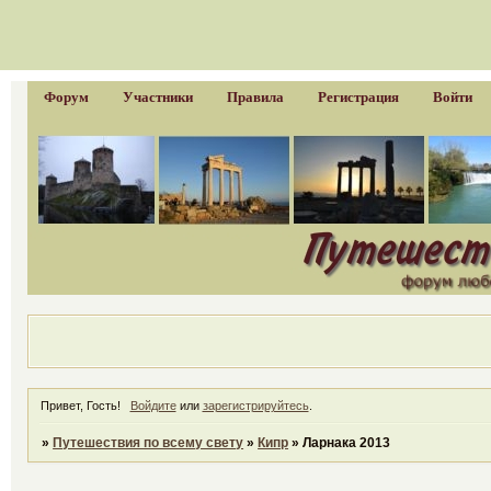
Форум
Участники
Правила
Регистрация
Войти
Привет, Гость!
Войдите
или
зарегистрируйтесь
.
»
Путешествия по всему свету
»
Кипр
»
Ларнака 2013