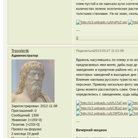
пляж пустой и не наехало кучи соотеч
количество зелени экзотических расте
толстыми стволами. Уж не знаю, сколь
---
0
Travelerik
Поделиться
2013-03-27 11:21:08
Администратор
Вдоволь нагулявшись по пляжу и по м
предлагаемых ими меню, дабы еще до 
заведениях в курортном районе нет, и
некоторых заведений в выходные дни 
Влияние наплыва русского туриста на 
персонал. Привожу несколько фото з
Цены можете рассмотреть сами. Они ва
определились с заведением, куда зай
Зарегистрирован
: 2012-11-08
Приглашений:
0
Сообщений:
1306
Уважение:
[+193/-0]
---
Позитив:
[+233/-0]
Провел на форуме:
Вечерний моцион
2 месяца 19 дней