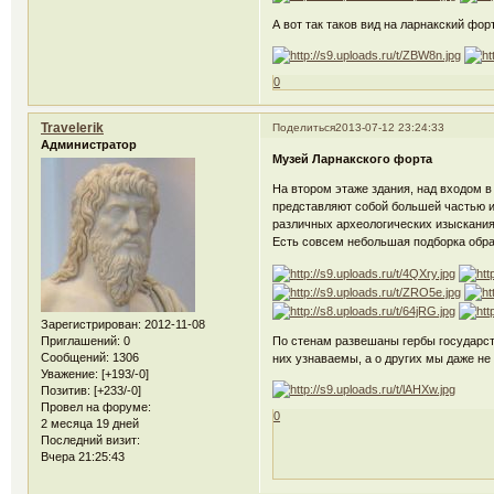
А вот так таков вид на ларнакский фо
0
Travelerik
Поделиться
2013-07-12 23:24:33
Администратор
Музей Ларнакского форта
На втором этаже здания, над входом 
представляют собой большей частью из
различных археологических изысканиях
Есть совсем небольшая подборка обра
Зарегистрирован
: 2012-11-08
По стенам развешаны гербы государств
Приглашений:
0
Сообщений:
1306
них узнаваемы, а о других мы даже не
Уважение:
[+193/-0]
Позитив:
[+233/-0]
Провел на форуме:
0
2 месяца 19 дней
Последний визит:
Вчера 21:25:43