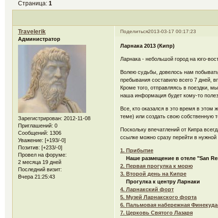
Страница:
1
Travelerik
Поделиться
2013-03-17 00:17:23
Администратор
Ларнака 2013 (Кипр)
Ларнака - небольшой город на юго-во
Волею судьбы, довелось нам побывать 
пребывания составило всего 7 дней, в
Кроме того, отправляясь в поездки, 
наша информация будет кому-то полез
Все, кто оказался в это время в этом
теме) или создать свою собственную те
Зарегистрирован
: 2012-11-08
Приглашений:
0
Поскольку впечатлений от Кипра всегда
Сообщений:
1306
ссылке можно сразу перейти в нужной
Уважение:
[+193/-0]
Позитив:
[+233/-0]
1. Прибытие
Провел на форуме:
Наше размещение в отеле "San R
2 месяца 19 дней
2. Первая прогулка к морю
Последний визит:
3. Второй день на Кипре
Вчера 21:25:43
Прогулка к центру Ларнаки
4. Ларнакский форт
5. Музей Ларнакского форта
6. Пальмовая набережная Финекуда
7. Церковь Святого Лазаря