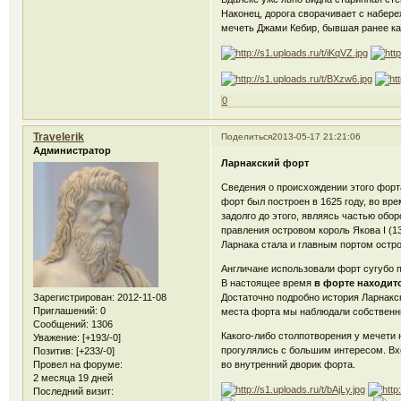
Наконец, дорога сворачивает с набер
мечеть Джами Кебир, бывшая ранее ка
0
Travelerik
Поделиться
2013-05-17 21:21:06
Администратор
Ларнакский форт
Сведения о происхождении этого форт
форт был построен в 1625 году, во вр
задолго до этого, являясь частью обо
правления островом король Якова I (1
Ларнака стала и главным портом остро
Англичане использовали форт сугубо п
В настоящее время
в форте находит
Зарегистрирован
: 2012-11-08
Достаточно подробно история Ларнакск
Приглашений:
0
места форта мы наблюдали собственны
Сообщений:
1306
Какого-либо столпотворения у мечети н
Уважение:
[+193/-0]
прогулялись с большим интересом. Вхо
Позитив:
[+233/-0]
Провел на форуме:
во внутренний дворик форта.
2 месяца 19 дней
Последний визит: