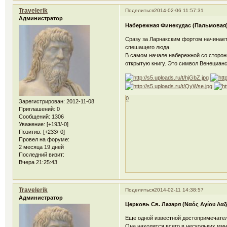
Travelerik
Поделиться
2014-02-06 11:57:31
Администратор
Набережная Финекудас (Пальмовая
Сразу за Ларнакским фортом начинает
спешащего люда.
В самом начале набережной со сторон
открытую книгу. Это символ Венецианс
0
Зарегистрирован
: 2012-11-08
Приглашений:
0
Сообщений:
1306
Уважение:
[+193/-0]
Позитив:
[+233/-0]
Провел на форуме:
2 месяца 19 дней
Последний визит:
Вчера 21:25:43
Travelerik
Поделиться
2014-02-11 14:38:57
Администратор
Церковь Св. Лазаря (Ναός Αγίου Λαζ
Еще одной известной достопримечате
Она находится всего в нескольких ми