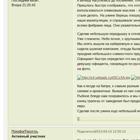
Последний визит:
К вечеру нагулялись до посинения, то
Вчера 21:25:43
Пришлось быстро соображать, что хоть 
вопользоваться оливковым маслом - э
стали делать. На ужине берешь плошк
наши манипуляции, и спрашивали заче
всеми фибрами лица. Они уважительно
Сделав небольшую передышку в отеле,
Уже стемнело. Небо ясное, с крупным
Мы опять вышли на набережную и зашли
сидела шумная компания, откуда была
праздник небольшого совместного пре
Официант быстро определил что мы рус
девушку-официнта, говорящую по-русс
на фото.
Как и везде на Кипре, к самым разным
свежие и ароматные. Выжав из них сок
Рыбное блюдо нам понравилось и мы не
конец трапезы от заведения был предо
евро.
Сделав после ужина еще небольшой мо
0
ПрофиТролль
Поделиться
2013-04-13 12:50:12
Активный участник