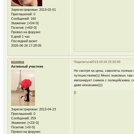
Зарегистрирован
: 2013-02-01
Приглашений:
0
Сообщений:
160
Уважение:
[+54/-0]
Позитив:
[+60/-0]
Провел на форуме:
8 дней 1 час
Последний визит:
2026-06-26 17:28:05
марина
Поделиться
2013-10-19 22:20:40
Активный участник
Не смотря на цены, самолеты полные и
путешествиям))) Много знакомых там 
импонирует снимок с полицейскими, с
даже монахами))))
0
Зарегистрирован
: 2013-04-23
Приглашений:
0
Сообщений:
259
Уважение:
[+23/-0]
Позитив:
[+0/-0]
Провел на форуме: