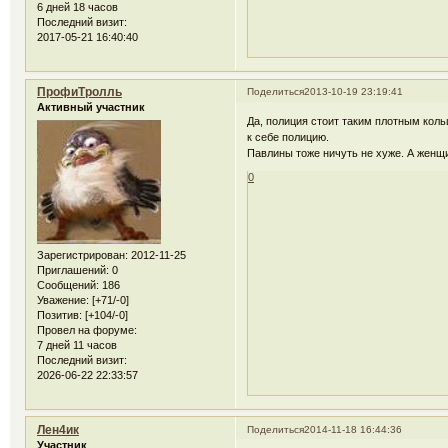
6 дней 18 часов
Последний визит:
2017-05-21 16:40:40
ПрофиТролль
Поделиться
2013-10-19 23:19:41
Активный участник
Да, полиция стоит таким плотным коль
к себе полицию.
Павлины тоже ничуть не хуже. А женщи
0
Зарегистрирован
: 2012-11-25
Приглашений:
0
Сообщений:
186
Уважение:
[+71/-0]
Позитив:
[+104/-0]
Провел на форуме:
7 дней 11 часов
Последний визит:
2026-06-22 22:33:57
Лен4ик
Поделиться
2014-11-18 16:44:36
Участник