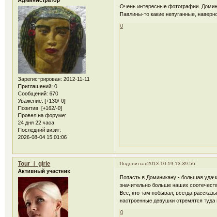
Очень интересные фотографии. Доминик
Павлины-то какие непуганные, наверно
0
Зарегистрирован
: 2012-11-11
Приглашений:
0
Сообщений:
670
Уважение:
[+130/-0]
Позитив:
[+162/-0]
Провел на форуме:
24 дня 22 часа
Последний визит:
2026-08-04 15:01:06
Tour_i_girle
Поделиться
2013-10-19 13:39:56
Активный участник
Попасть в Доминикану - большая удача
значительно больше наших соотечестве
Все, кто там побывал, всегда расска
настроенные девушки стремятся туда 
0