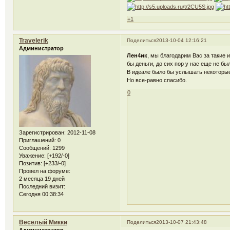
+1
Travelerik
Поделиться
2013-10-04 12:16:21
Администратор
Лен4ик
, мы благодарим Вас за такие 
бы деньги, до сих пор у нас еще не б
В идеале было бы услышать некоторы
Но все-равно спасибо.
0
Зарегистрирован
: 2012-11-08
Приглашений:
0
Сообщений:
1299
Уважение:
[+192/-0]
Позитив:
[+233/-0]
Провел на форуме:
2 месяца 19 дней
Последний визит:
Сегодня 00:38:34
Веселый Микки
Поделиться
2013-10-07 21:43:48
Администратор