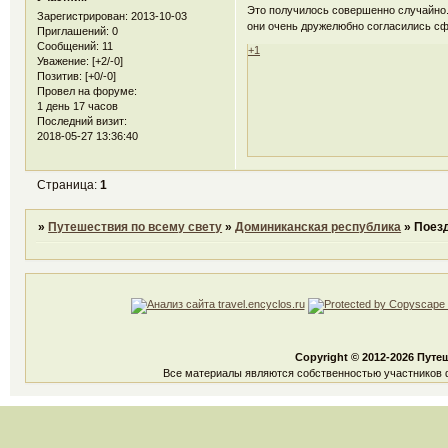
Это получилось совершенно случайно.
Зарегистрирован
: 2013-10-03
они очень дружелюбно согласились сф
Приглашений:
0
Сообщений:
11
+1
Уважение:
[+2/-0]
Позитив:
[+0/-0]
Провел на форуме:
1 день 17 часов
Последний визит:
2018-05-27 13:36:40
Страница:
1
»
Путешествия по всему свету
»
Доминиканская республика
»
Поез
Copyright © 2012-2026 Путе
Все материалы являются собственностью участников ф