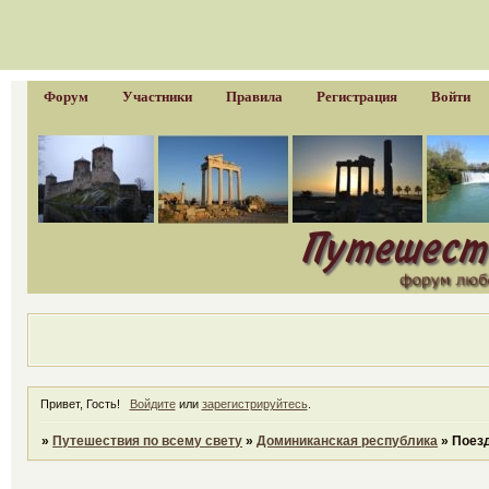
Форум
Участники
Правила
Регистрация
Войти
Привет, Гость!
Войдите
или
зарегистрируйтесь
.
»
Путешествия по всему свету
»
Доминиканская республика
»
Поез