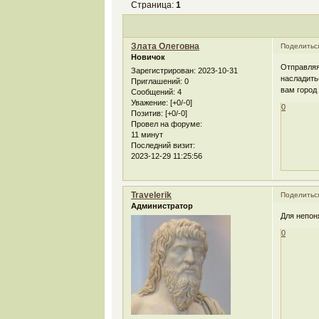
Страница:
1
Злата Олеговна
Поделитьс
Новичок
Отправляя
Зарегистрирован
: 2023-10-31
насладить
Приглашений:
0
вам город
Сообщений:
4
Уважение:
[+0/-0]
0
Позитив:
[+0/-0]
Провел на форуме:
11 минут
Последний визит:
2023-12-29 11:25:56
Travelerik
Поделитьс
Администратор
Для непон
0