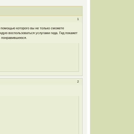
1
с помощью которого вы не только сможете
ендую воспользоваться услугами гида. Гид покажет
ть понравившеюся.
2